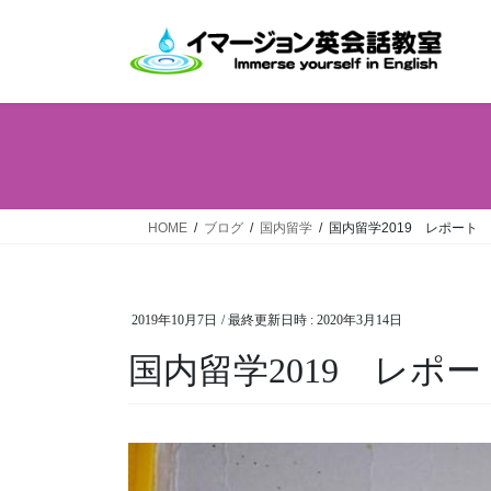
コ
ナ
ン
ビ
テ
ゲ
ン
ー
ツ
シ
へ
ョ
ス
ン
キ
に
ッ
移
HOME
ブログ
国内留学
国内留学2019 レポート
プ
動
2019年10月7日
/ 最終更新日時 :
2020年3月14日
国内留学2019 レポー