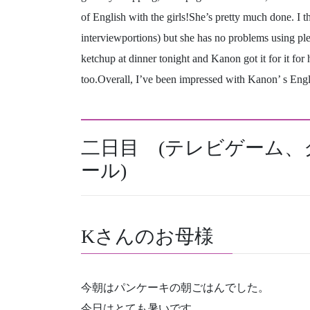
of English with the girls!She’s pretty much done. I thi
interviewportions) but she has no problems using plen
ketchup at dinner tonight and Kanon got it for it for 
too.Overall, I’ve been impressed with Kanon’ s Engli
二日目 (テレビゲーム
ール)
Kさんのお母様
今朝はパンケーキの朝ごはんでした。
今日はとても暑いです。