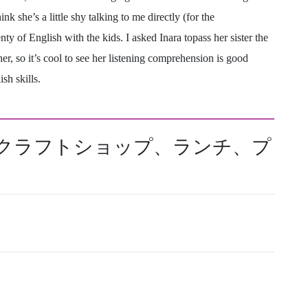
nk she’s a little shy talking to me directly (for the
ty of English with the kids. I asked Inara topass her sister the
her, so it’s cool to see her listening comprehension is good
sh skills.
、クラフトショップ、ランチ、プ