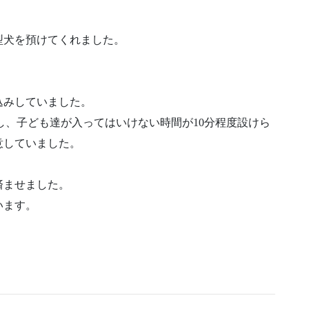
型犬を預けてくれました。
込みしていました。
eと称し、子ども達が入ってはいけない時間が10分程度設けら
意していました。
。
済ませました。
います。