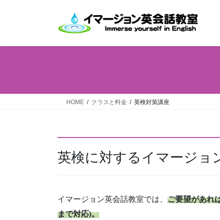
コ
ナ
ン
ビ
テ
ゲ
ン
ー
ツ
シ
へ
ョ
ス
ン
キ
に
ッ
移
HOME
クラスと料金
英検対策講座
プ
動
英検に対するイマージョ
イマージョン英会話教室では、
ご要望があれ
まで対応)。