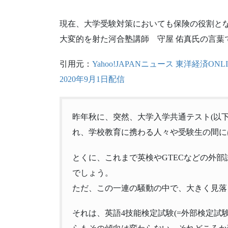
現在、大学受験対策においても保険の役割と
大変的を射た河合塾講師 守屋 佑真氏の言葉
引用元：
Yahoo!JAPANニュース 東洋経済
2020年9月1日配信
昨年秋に、突然、大学入学共通テスト(以下
れ、
学校教育に携わる人々や受験生の間に
とくに、
これまで英検やGTECなどの外
でしょう。
ただ、この一連の騒動の中で、
大きく見落
それは、英語4技能検定試験(=外部検定試験