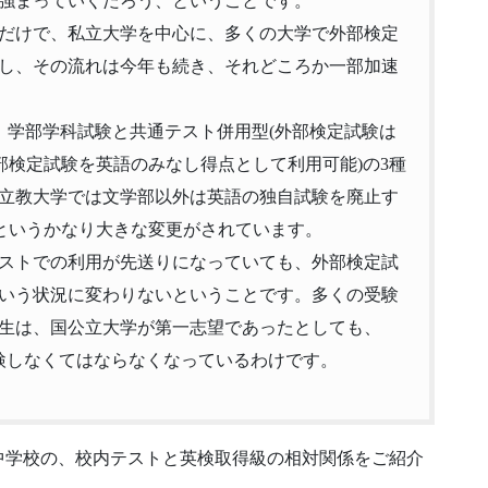
強まっていくだろう、ということです。
だけで、
私立大学を中心に、
多くの大学で外部検定
し
、その流れは今年も続き、それどころか一部加速
、
学部学科試験と共通テスト併用型(
外部検定試験は
部検定試験を英語のみなし得点として利用可能)
の3種
立教大学では文学部以外は英語の独自試験を廃止す
というかなり大きな変更がされています。
ストでの利用が先送りになっていても、
外部検定試
いう状況に変わりないということです。
多くの受験
生は、
国公立大学が第一志望であったとしても、
検しなくてはならなくなっているわけで
す。
中学校の、校内テストと英検取得級の相対関係をご紹介