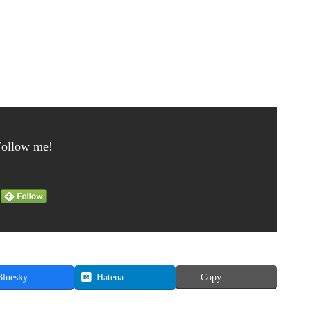
Follow me!
Bluesky
Hatena
Copy