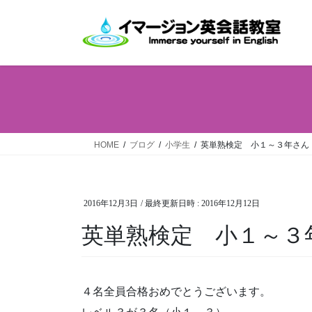
コ
ナ
ン
ビ
テ
ゲ
ン
ー
ツ
シ
へ
ョ
ス
ン
キ
に
ッ
移
HOME
ブログ
小学生
英単熟検定 小１～３年さん
プ
動
2016年12月3日
/ 最終更新日時 :
2016年12月12日
英単熟検定 小１～３
４名全員合格おめでとうございます。