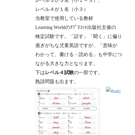
レベル３が３名（小１～３）、
レベル４が１名（小３）
当教室で使用している教材
Learning Worldのｱﾌﾟﾘｺｯﾄ出版社主催の
検定試験です。「話す」「聞く」に偏り
過ぎがちな児童英語ですが、「意味が
わかって、書ける・読める」も中学につ
ながる大きな力となります。
下は
レベル４試験
の一部です。
熟語問題も出ます。