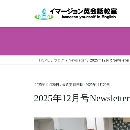
コ
ナ
ン
ビ
テ
ゲ
ン
ー
ツ
シ
へ
ョ
ス
ン
キ
に
ッ
移
HOME
ブログ
Newsletter
2025年12月号Newsletter
プ
動
2025年11月20日
/ 最終更新日時 :
2025年11月20日
2025年12月号Newsletter