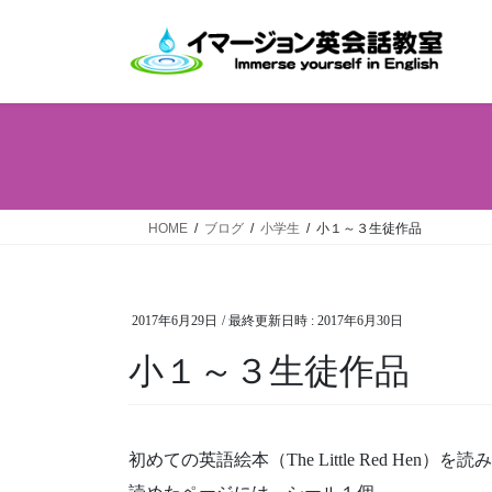
コ
ナ
ン
ビ
テ
ゲ
ン
ー
ツ
シ
へ
ョ
ス
ン
キ
に
ッ
移
HOME
ブログ
小学生
小１～３生徒作品
プ
動
2017年6月29日
/ 最終更新日時 :
2017年6月30日
小１～３生徒作品
初めての英語絵本（The Little Red Hen）