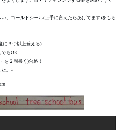
」をよくします。自分でチャレンジする事を決めてする
い、ゴールドシール(上手に言えたらあげてます)をもら
度に３つ以上覚える)
でもOK！
・・を２周書く)合格！！
た。⤵
u