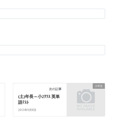
小学生
次の記事
(土)年長～小2ｸﾗｽ 英単
語ﾃｽﾄ
2015年9月8日