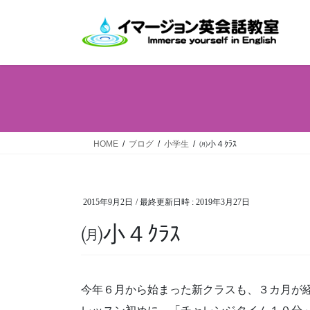
コ
ナ
ン
ビ
テ
ゲ
ン
ー
ツ
シ
へ
ョ
ス
ン
キ
に
ッ
移
HOME
ブログ
小学生
㈪小４ｸﾗｽ
プ
動
2015年9月2日
/ 最終更新日時 :
2019年3月27日
㈪小４ｸﾗｽ
今年６月から始まった新クラスも、３カ月が