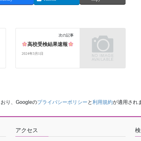
次の記事
高校受検結果速報
2024年3月1日
り、Googleの
プライバシーポリシー
と
利用規約
が適用され
アクセス
検