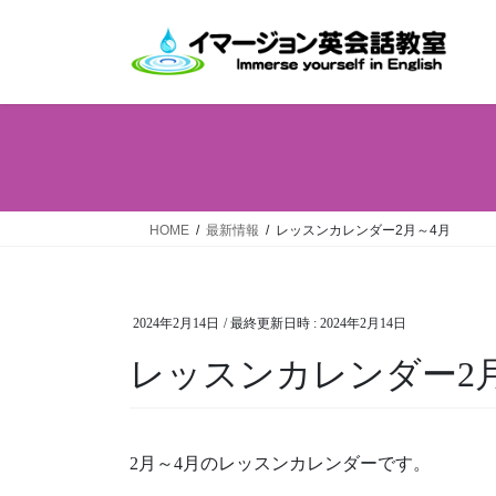
コ
ナ
ン
ビ
テ
ゲ
ン
ー
ツ
シ
へ
ョ
ス
ン
キ
に
ッ
移
HOME
最新情報
レッスンカレンダー2月～4月
プ
動
2024年2月14日
/ 最終更新日時 :
2024年2月14日
レッスンカレンダー2
2月～4月のレッスンカレンダーです。