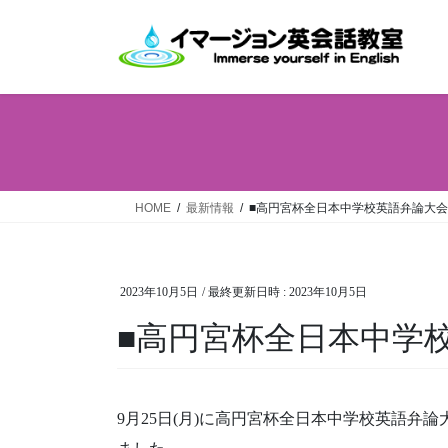
コ
ナ
ン
ビ
テ
ゲ
ン
ー
ツ
シ
へ
ョ
ス
ン
キ
に
ッ
移
HOME
最新情報
■高円宮杯全日本中学校英語弁論大会
プ
動
2023年10月5日
/ 最終更新日時 :
2023年10月5日
■高円宮杯全日本中学
9月25日(月)に高円宮杯全日本中学校英語弁